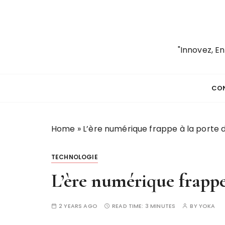
S
k
i
p
"Innovez, E
t
o
c
CO
o
n
t
Home
»
L’ère numérique frappe à la porte d
e
n
t
TECHNOLOGIE
L’ère numérique frappe 
2 YEARS AGO
READ TIME:
3 MINUTES
BY
YOKA